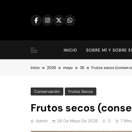
Saltar
al
contenido
INICIO
SOBRE MÍ Y SOBRE 
Inicio
2026
mayo
26
Frutos secos (conserv
Conservación
Frutos Secos
Frutos secos (conse
Admin
26 De Mayo De 2026
0
7 Min