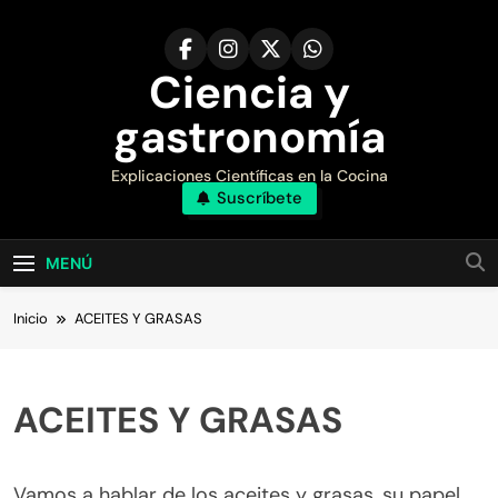
Saltar
al
contenido
Ciencia y
gastronomía
Explicaciones Científicas en la Cocina
Suscríbete
MENÚ
Inicio
ACEITES Y GRASAS
ACEITES Y GRASAS
Vamos a hablar de los aceites y grasas, su papel