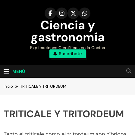
Saltar
al
contenido
Ciencia y
gastronomía
Explicaciones Científicas en la Cocina
Suscríbete
MENÚ
Inicio
TRITICALE Y TRITORDEUM
TRITICALE Y TRITORDEUM
Tanto el triticale como el tritordeum son híbridos