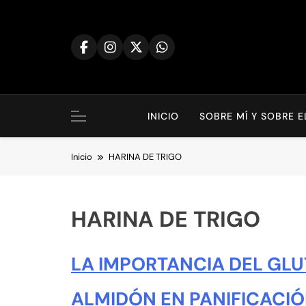
Saltar
al
contenido
INICIO
SOBRE MÍ Y SOBRE 
Inicio
HARINA DE TRIGO
HARINA DE TRIGO
LA IMPORTANCIA DEL GL
ALMIDÓN EN PANIFICACI