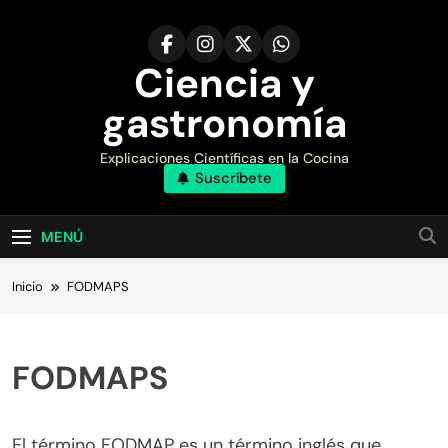
Saltar
al
contenido
Ciencia y
gastronomía
Explicaciones Científicas en la Cocina
Suscríbete
MENÚ
Inicio
FODMAPS
FODMAPS
El término FODMAP es un término inglés que