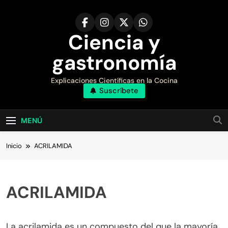
Saltar
al
contenido
Ciencia y
gastronomía
Explicaciones Científicas en la Cocina
Suscríbete
MENÚ
Inicio
ACRILAMIDA
ACRILAMIDA
La acrilamida es un compuesto del que la mayoría