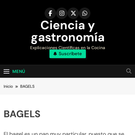
Saltar
al
contenido
Ciencia y
gastronomía
Explicaciones Científicas en la Cocina
Suscríbete
MENÚ
Inicio
BAGELS
BAGELS
El bagel es un pan muy particular, puesto que se