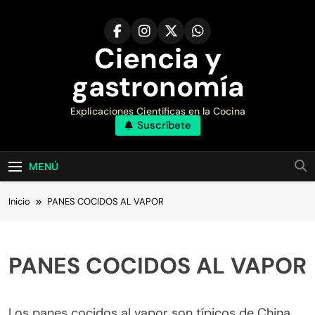
Saltar
al
contenido
Ciencia y
gastronomía
Explicaciones Científicas en la Cocina
Suscríbete
MENÚ
Inicio
PANES COCIDOS AL VAPOR
PANES COCIDOS AL VAPOR
Los panes cocidos al vapor son típicos de China,