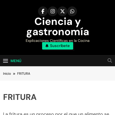
Saltar
al
contenido
Ciencia y
gastronomía
Explicaciones Científicas en la Cocina
Suscríbete
MENÚ
Inicio
FRITURA
FRITURA
La fritura es un proceso por el que un alimento se