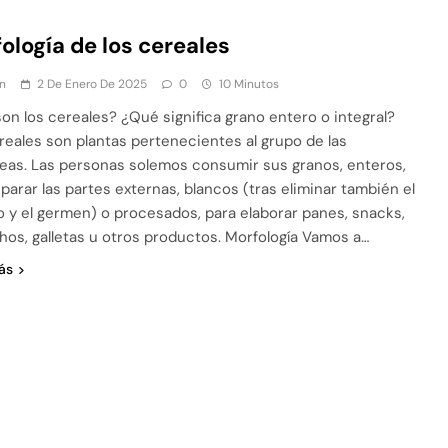
ología de los cereales
n
2 De Enero De 2025
0
10 Minutos
on los cereales? ¿Qué significa grano entero o integral?
reales son plantas pertenecientes al grupo de las
eas. Las personas solemos consumir sus granos, enteros,
eparar las partes externas, blancos (tras eliminar también el
o y el germen) o procesados, para elaborar panes, snacks,
hos, galletas u otros productos. Morfología Vamos a…
ás