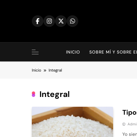
Saltar
al
contenido
INICIO
SOBRE MÍ Y SOBRE 
Inicio
Integral
Integral
Tipo
Admi
Yo sie