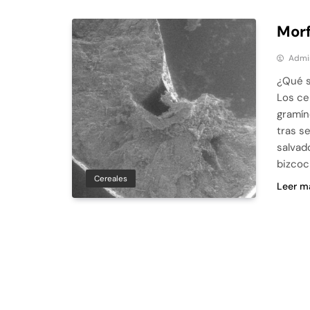
Morf
Admi
¿Qué s
Los ce
gramín
tras s
salvad
bizcoc
Cereales
Leer m