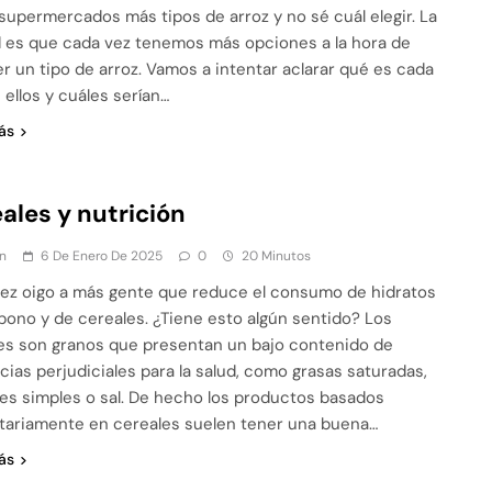
 supermercados más tipos de arroz y no sé cuál elegir. La
 es que cada vez tenemos más opciones a la hora de
r un tipo de arroz. Vamos a intentar aclarar qué es cada
 ellos y cuáles serían…
ás
ales y nutrición
n
6 De Enero De 2025
0
20 Minutos
ez oigo a más gente que reduce el consumo de hidratos
bono y de cereales. ¿Tiene esto algún sentido? Los
es son granos que presentan un bajo contenido de
cias perjudiciales para la salud, como grasas saturadas,
es simples o sal. De hecho los productos basados
tariamente en cereales suelen tener una buena…
ás