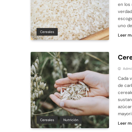
en los
verdad
escoge
uno de
Cereales
Leer m
Cere
Admi
Cada v
de car
cereal
sustan
azúcar
mayori
Cereales
Nutrición
Leer m