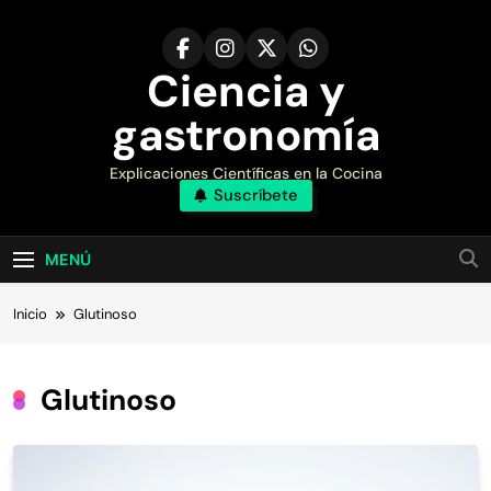
Saltar
al
contenido
Ciencia y
gastronomía
Explicaciones Científicas en la Cocina
Suscríbete
MENÚ
Inicio
Glutinoso
Glutinoso