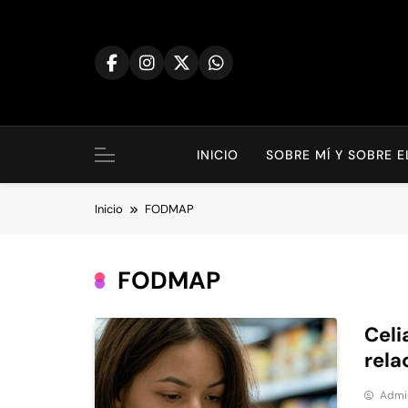
Saltar
al
contenido
INICIO
SOBRE MÍ Y SOBRE 
Inicio
FODMAP
FODMAP
Celi
rela
Admi