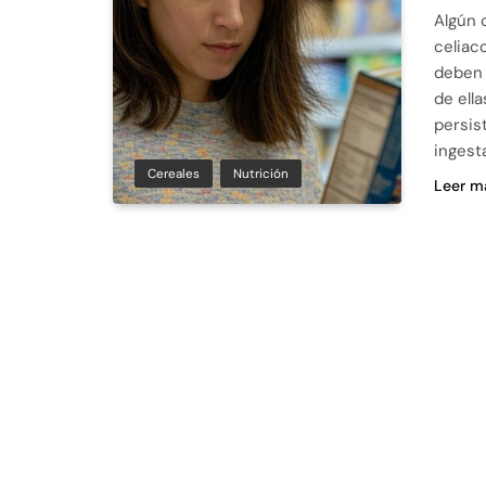
Algún 
celiac
deben 
de ell
persis
ingest
Cereales
Nutrición
Leer m